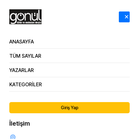
HAKKIMIZDA
İLETİŞİM
ANASAYFA
TÜM SAYILAR
Kendini Tanımak
YAZARLAR
Anasayfa
Kendini Tanımak
KATEGORİLER
Giriş Yap
İletişim