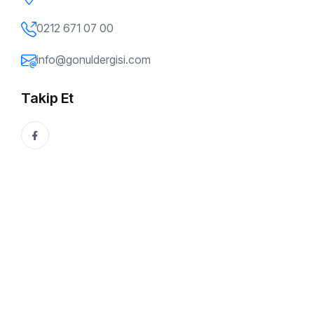
0212 671 07 00
info@gonuldergisi.com
Takip Et
173. SAYI
Bütün İhtişamınla Varsın Ey Koca Nefis!.. / Dr.
Metin Serimer
Dostlarla dertleştiğimiz bu satırlarda bazen Câlût’a taşlar
atarız yerini bulsun diye. Adres bellidir, taş onadır. Biz ise
varlığımızı ortaya koyarız...
Dr. Metin Serimer
30 Ocak, 2026