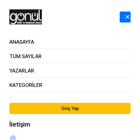
HAKKIMIZDA
İLETİŞİM
ANASAYFA
TÜM SAYILAR
Dergi Arşivi
173. Sayı
YAZARLAR
KATEGORİLER
ÖNCEKI SAYI
SONRAKI SAYI
172. Sayı
174. Sayı
Giriş Yap
İletişim