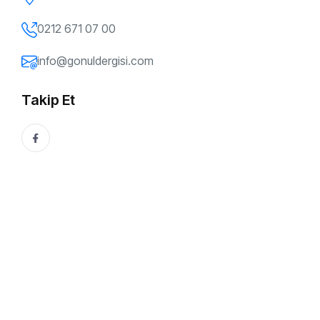
0212 671 07 00
info@gonuldergisi.com
Takip Et
K
e
n
a
n
K
u
r
b
a
n