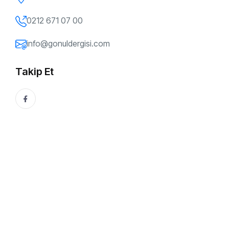
Dr. Metin Serimer
Dr. Mehmet Öztürk
0212 671 07 00
info@gonuldergisi.com
Takip Et
Safinaz Çetin
Kenan Kurban
Halime Alçay Yaprak
Yasemin Keskin