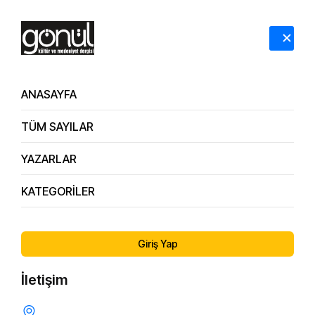
HAKKIMIZDA
İLETİŞİM
ANASAYFA
TÜM SAYILAR
Yazarlar
YAZARLAR
Anasayfa
Yazarlar
KATEGORİLER
Giriş Yap
İletişim