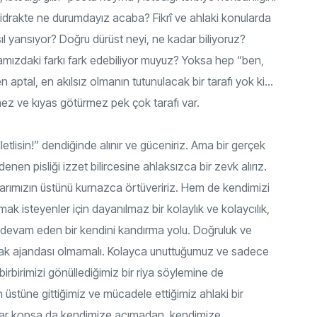
drakte ne durumdayız acaba? Fikrî ve ahlaki konularda
l yansıyor? Doğru dürüst neyi, ne kadar biliyoruz?
ramızdaki farkı fark edebiliyor muyuz? Yoksa hep “ben,
 aptal, en akılsız olmanın tutunulacak bir tarafı yok ki…
ez ve kıyas götürmez pek çok tarafı var.
tlisin!” dendiğinde alınır ve güceniriz. Ama bir gerçek
denen pisliği izzet bilircesine ahlaksızca bir zevk alırız.
larımızın üstünü kurnazca örtüveririz. Hem de kendimizi
k isteyenler için dayanılmaz bir kolaylık ve kolaycılık,
ek devam eden bir kendini kandırma yolu. Doğruluk ve
lak ajandası olmamalı. Kolayca unuttuğumuz ve sadece
rbirimizi gönüllediğimiz bir riya söylemine de
stüne gittiğimiz ve mücadele ettiğimiz ahlaki bir
nalar kopsa da kendimize acımadan, kendimize