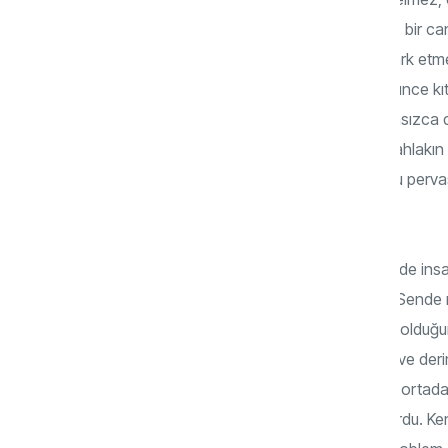
olduğunu hiç mi düşünmez, sonuçta aciz bir can
çok kısa bir âna karşılık geldiğini hiç mi fark 
hakkında hiç mi tefekkür etmez? Bu düşünce kıtlı
gafleti yırtıcı bir aslanın çevresinde pervasızca
cesaret türü olmaz, olamaz. İnancın ve ahlakın 
dahi, ölümlü bir canlı olmak tek başına bu perva
kılıyor.
Riyanın her türünü ve tonunu hayatın içinde insa
tezkiye kalbini tasfiye etmemiş olsun… “Sende 
riyanın varlığında arayabilirsiniz. Mutlaka olduğun
zor fark edilmek anlamında evet, tonları ve derin
aşikârdır. İrfan ehline göre ise kabak gibi orta
insan gerçek manada kâmil bir insan olurdu. K