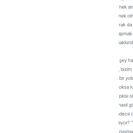
anlatabilmek noktasında fiilen sohbet etmek anla
uygundur. Kısacası fedakârlık yaparak örnek olmak
ya da davranış olsun, isterse sırf zorlanarak d
ya da tutum olsun hiç fark etmez. Öyle yapmak ge
kendimizin ahlaken ne durumda olduğu hakkında 
İnsan ilişkilerinin kıyasıya sergilendiği her şey 
biçimimiz… Ahlak dediğimiz nitelikli duruş, bizi
müyüz, üzerinde hiç düşündük mü? Nasıl bir yo
“pardon, kusura bakmayın” mı diyoruz, yoksa karş
muyuz? Bu tepkiler acaba bir korkağın tepkisi ol
alttan alma ahlakı olmayan ve dışarıdan nasıl
Yoksa neyi nasıl yapacağını bilmeyen, sadece duy
ahmak mı? Ve tüm bunların altında ne yatıyor? “Twi
Hangi bakımdan? Sadece istediği gibi konuşma, i