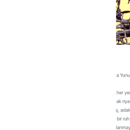
“Beni bende demen, bende değilem
Bir ben var içimde benden içeru” der Koca Yun
Mevlâna Celaleddin-i Rumi de “Geçtiğim her ye
Yunus için. Bugün birbirini böyle ağırlayacak riy
maalesef… Değer-takdir duygusu gelişmiş, adalet
bilen ve bu konuda alabildiğine titizlenen bir r
gelmese bile doğruyu kabullenmekte zorlanmayan