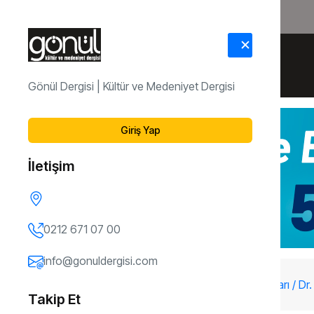
HAKKIMIZDA
İLETİŞİM
Gönül Dergisi | Kültür ve Medeniyet Dergisi
Giriş Yap
İletişim
0212 671 07 00
info@gonuldergisi.com
160. Sayı
Kadim Nefsin Güncel Hastalıkları / Dr
Takip Et