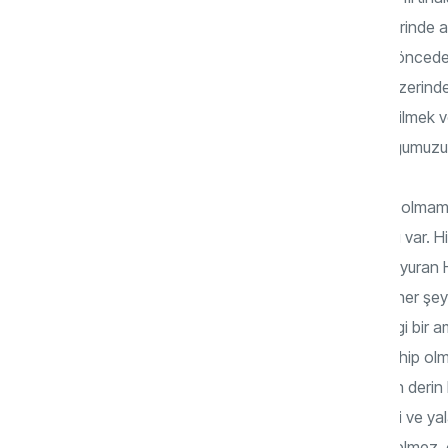
acındırmadan talip olduğumuz, kıvamı yerinde a
frenleyip, nerede nasıl davranacağımızı önceden
bozukluklarımıza karşı tedbir almalıyız. Üzeri
kendimizi bir şekilde muhasebe etmeyi bilmek
olsa ahlak vadisinde nasıl bir yolcu olduğumu
Riyanın binbir türü var. Hiçbirinin farkında olmam
olmamak yine olmaz. Hasedin binbir türü var. 
“Her kötülüğün başı dünya sevgisidir.” buyuran 
Güzel bir kadını ya da yakışıklı bir erkeği her 
her türüne sınırsızca talip olmak, herhangi bir
manevi bir bedel ödemeden her şeye sahip olma 
içinde her türlü nefis hastalığını barındıran derin
ruhu da olan bir insan, kibri, riyayı, hasedi ve y
kılabilir ki… Ruhi özellikleri hiç mi aklına gelmez,