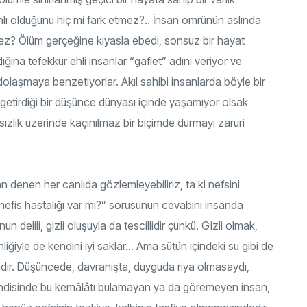
lı olduğunu hiç mi fark etmez?.. İnsan ömrünün aslında
etmez? Ölüm gerçeğine kıyasla ebedi, sonsuz bir hayat
ğına tefekkür ehli insanlar “gaflet” adını veriyor ve
 dolaşmaya benzetiyorlar. Akıl sahibi insanlarda böyle bir
getirdiği bir düşünce dünyası içinde yaşamıyor olsak
sızlık üzerinde kaçınılmaz bir biçimde durmayı zaruri
n denen her canlıda gözlemleyebiliriz, ta ki nefsini
nefis hastalığı var mı?” sorusunun cevabını insanda
un delili, gizli oluşuyla da tescillidir çünkü. Gizli olmak,
liğiyle de kendini iyi saklar… Ama sütün içindeki su gibi de
dadır. Düşüncede, davranışta, duyguda riya olmasaydı,
endisinde bu kemâlâtı bulamayan ya da göremeyen insan,