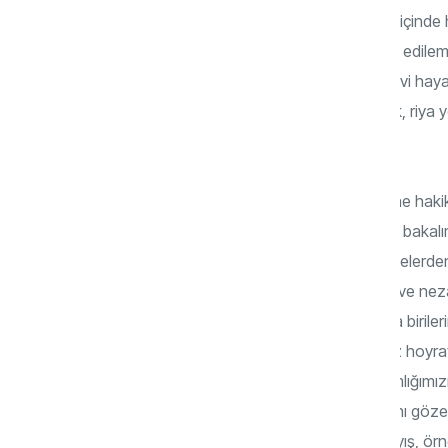
görmeyi, hissedince hemen kabul eden, içinde
insanlar yani. Böyle anlayışlar kolay elde edil
kaçınılmaz bir erkânı hükmündeler. Manevi hay
olmazları var. Orada kibir yok, hased yok, riya 
ve baş tacı eylemek var.
Her şeyi sadece kitaplarda okumak yerine hakika
insanlara değil, hayatın içinde kendimize bakalı
toplumsal ahlaka dair sosyolojik göstergelerd
sırasından tutun da kibarlık, beyefendilik ve ne
kendimizle yüzleşmek zorunda kalırız. Ya biriler
olarak fedakârlık yaparız. Ya da hakkımız hoyra
verir bize, olgunluğumuz kadar. Diğerkâmlığımızı
Telaştan uzak, sakin, başkalarının hakkını göz
kimseyi incitmemeyi tercih eden bir anlayış, örn