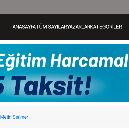
ANASAYFA
TÜM SAYILAR
YAZARLAR
KATEGORİLER
. Metin Serimer