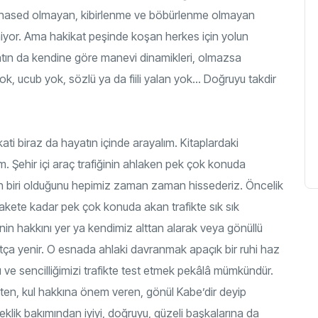
 hased olmayan, kibirlenme ve böbürlenme olmayan
emiyor. Ama hakikat peşinde koşan herkes için yolun
atın da kendine göre manevi dinamikleri, olmazsa
yok, ucub yok, sözlü ya da fiili yalan yok… Doğruyu takdir
ti biraz da hayatın içinde arayalım. Kitaplardaki
m. Şehir içi araç trafiğinin ahlaken pek çok konuda
en biri olduğunu hepimiz zaman zaman hissederiz. Öncelik
zakete kadar pek çok konuda akan trafikte sık sık
inin hakkını yer ya kendimiz alttan alarak veya gönüllü
tça yenir. O esnada ahlaki davranmak apaçık bir ruhi haz
 ve sencilliğimizi trafikte test etmek pekâlâ mümkündür.
eten, kul hakkına önem veren, gönül Kabe’dir deyip
eklik bakımından iyiyi, doğruyu, güzeli başkalarına da