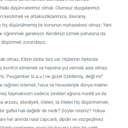
hlaki düşüncelerimiz olmalı. Olumsuz duygularımızı
 kestirmeli ve ahlaksızlıklarımıza, davranış
nde hiç düşünülmemiş bir konunun muhasebesi olmaz. Yani
 ve öğrenmek gerekiyor. Kendimizi üzmek pahasına da
zu düşünmek zorundayız.
ak olmaz. Kibrin binbir türü var. Hiçbirinin farkında
Hiç kontrol etmemek ve hepsine yol vermek asla olmaz.
Hz. Peygamber (s.a.v.) ne güzel özetlemiş, değil mi?
şeye rağmen istemek, heva ve hevesleriyle dünya malının
 amaç taşımaksızın sadece zevkleri uğruna maddi ya da
arzusu, ebediyeti, öteleri, ta öteleri hiç düşünmemek,
 bir gaflet hali değildir de nedir? Söyler misiniz? Yoksa
alanı her anında nasıl capcanlı, dipdiri ve vazgeçilmez
 ölümle sınırlanmış geçici bir hayata sahip bir varlık