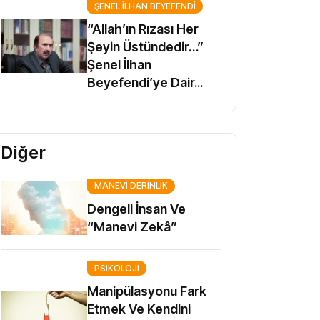
ŞENEL İLHAN BEYEFENDİ
“Allah’ın Rızası Her
Şeyin Üstündedir…”
Şenel İlhan
Beyefendi’ye Dair...
Diğer
MANEVI DERINLIK
Dengeli İnsan Ve
“Manevi Zekâ”
PSIKOLOJI
Manipülasyonu Fark
Etmek Ve Kendini