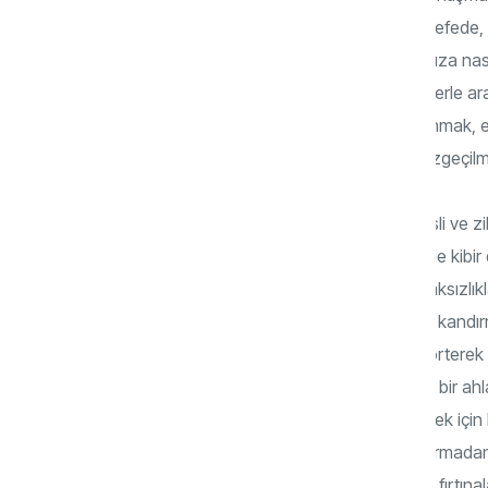
sergileme bakımından… Düşüncede, felsefede, i
da aynı pervasızlığımız düşünce dünyamıza nası
Öğrenmek gibi bir derdimiz var mı? Bilenlerle a
ben, ben”, “en, en, en” mi diyoruz? En ahmak, en
Ama kendi çapımızda ahlaklı olmanın vazgeçilm
Yüzümüze karşı “Sen ne kadar kompleksli ve zille
var ki “Sen ne kadar kibirlisin!” dendiğinde kibir 
Böylece bütün komplekslerimizin ve ahlaksızlık
ahlaklı ilan ede ede… Ömür boyu kendini kandırma
pisliği temizlemek yerine pisliğin üstünü örter
dürüstlük sadece ara sıra konuştuğumuz bir ah
“ben dürüstüm” “sen de dürüstsün” demek için bi
dönüşmemeli. Her daim, kendimizi kandırmadan ü
duruşumuz olmalı. Bu konularda içimizde fırtı