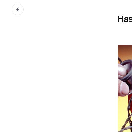
KENDINI TANIMAK
Kadim Nefsin Güncel Hasta
29 Aralık, 2024
Dr. Metin Serimer