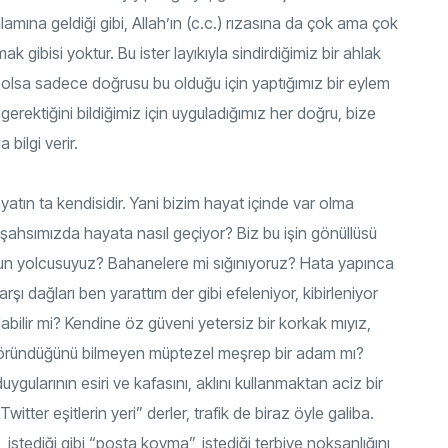
mına geldiği gibi, Allah’ın (c.c.) rızasına da çok ama çok
 gibisi yoktur. Bu ister layıkıyla sindirdiğimiz bir ahlak
a olsa sadece doğrusu bu olduğu için yaptığımız bir eylem
rektiğini bildiğimiz için uyguladığımız her doğru, bize
bilgi verir.
hayatın ta kendisidir. Yani bizim hayat içinde var olma
m şahsımızda hayata nasıl geçiyor? Biz bu işin gönüllüsü
lun yolcusuyuz? Bahanelere mi sığınıyoruz? Hata yapınca
ı dağları ben yarattım der gibi efeleniyor, kibirleniyor
abilir mi? Kendine öz güveni yetersiz bir korkak mıyız,
 göründüğünü bilmeyen müptezel meşrep bir adam mı?
gularının esiri ve kafasını, aklını kullanmaktan aciz bir
tter eşitlerin yeri” derler, trafik de biraz öyle galiba.
stediği gibi “posta koyma”, istediği terbiye noksanlığını