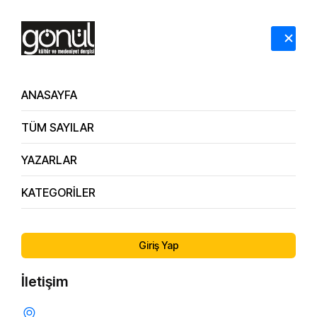
HAKKIMIZDA
İLETİŞİM
ANASAYFA
TÜM SAYILAR
YAZARLAR
KATEGORİLER
161.
İnsan Kendine Nasıl Değer Vermeli? / Dr. Metin
Sayı
Serimer
Giriş Yap
İletişim
KENDINI TANIMAK