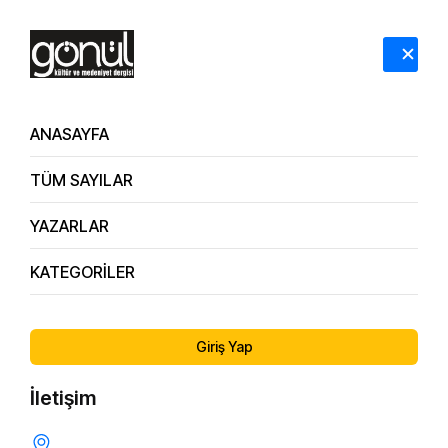
HAKKIMIZDA
İLETİŞİM
ANASAYFA
TÜM SAYILAR
YAZARLAR
KATEGORİLER
158. Sayı
İmanları Vuran Sessiz Darbe: Nefs
Giriş Yap
İletişim
KENDINI TANIMAK