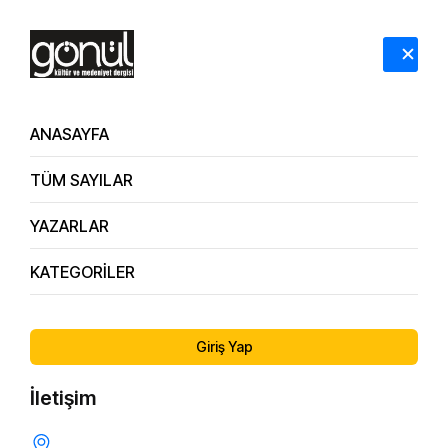
HAKKIMIZDA
İLETİŞİM
ANASAYFA
TÜM SAYILAR
Dergi Arşivi
151. Sayı
YAZARLAR
KATEGORİLER
ÖNCEKI SAYI
SONRAKI SAYI
150. Sayı
152. Sayı
Giriş Yap
İletişim