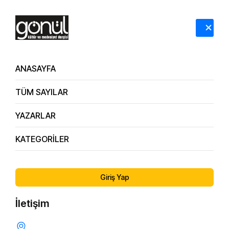
HAKKIMIZDA
İLETİŞİM
ANASAYFA
TÜM SAYILAR
YAZARLAR
KATEGORİLER
167. Sayı
Acı, Hüzün ve Şehitler Ülkesi “Bosna”
Giriş Yap
İletişim
TARIH