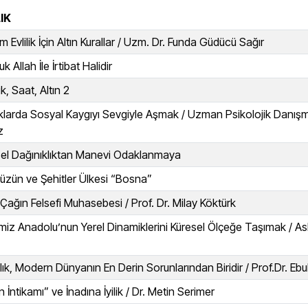
IK
 Evlilik İçin Altın Kurallar / Uzm. Dr. Funda Güdücü Sağır
uk Allah İle İrtibat Halidir
, Saat, Altın 2
larda Sosyal Kaygıyı Sevgiyle Aşmak / Uzman Psikolojik Danış
z
sel Dağınıklıktan Manevi Odaklanmaya
Hüzün ve Şehitler Ülkesi “Bosna”
l Çağın Felsefi Muhasebesi / Prof. Dr. Milay Köktürk
iz Anadolu’nun Yerel Dinamiklerini Küresel Ölçeğe Taşımak / 
lık, Modern Dünyanın En Derin Sorunlarından Biridir / Prof.Dr. Eb
ğin İntikamı” ve İnadına İyilik / Dr. Metin Serimer