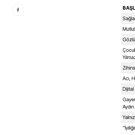
BAŞL
Sağlam
Mutlul
Gözlük
Çocuk
Yılma
Zihin
Acı, 
Dijita
Gayem
Aydın
Yalnız
“İyili