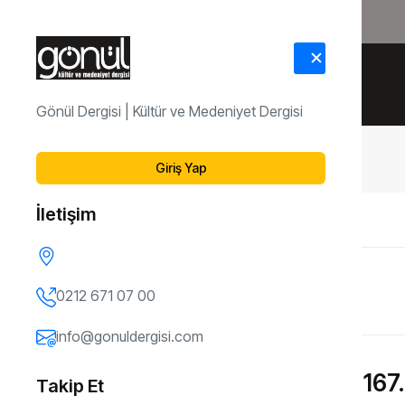
HAKKIMIZDA
İLETİŞİM
Gönül Dergisi | Kültür ve Medeniyet Dergisi
Dergi Arşivi
167. Sayı
Giriş Yap
İletişim
ÖNCEKI SAYI
166. Sayı
0212 671 07 00
info@gonuldergisi.com
167.
Takip Et