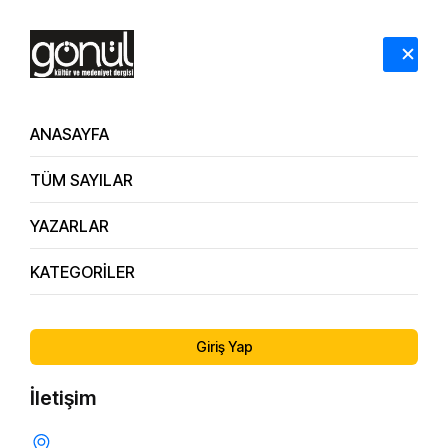
HAKKIMIZDA
İLETİŞİM
ANASAYFA
TÜM SAYILAR
YAZARLAR
KATEGORİLER
63. Sayı
Şarkıcı Özgün’le Söyleşi
Giriş Yap
İletişim
MÜZIK