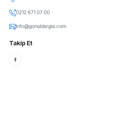
Şarkıcı Özgün’le Söyleşi
0212 671 07 00
29 Kasım, 2016
Gönül Dergisi
info@gonuldergisi.com
Bu Yazıyı Paylaşın:
Takip Et