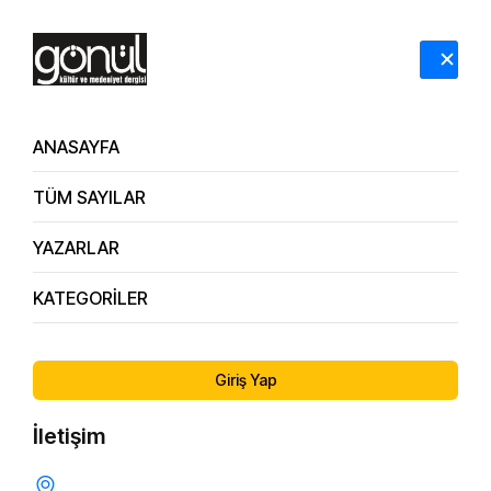
HAKKIMIZDA
İLETİŞİM
ANASAYFA
TÜM SAYILAR
YAZARLAR
KATEGORİLER
177.
Evliliği Sürdürülebilir Kılan Temel Değerler / Psikolog
Sayı
Cihan Uluç
Giriş Yap
İletişim
EVLILIK