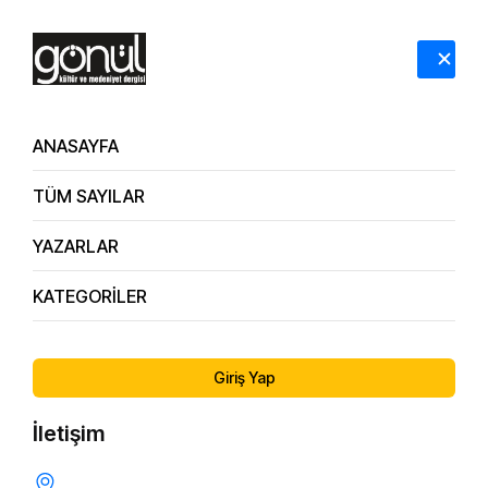
HAKKIMIZDA
İLETİŞİM
ANASAYFA
TÜM SAYILAR
YAZARLAR
KATEGORİLER
177. Sayı
Salât-I Ümmiye ve Buhûrîzâde Mustafa Itrî Efendi
Giriş Yap
İletişim
GÖNÜL DÜNYASI