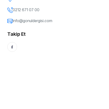
Neden İntihar-Zuhal Ağılkaya
0212 671 07 00
10 Ocak, 2012
Gönül Dergisi
info@gonuldergisi.com
Bu Yazıyı Paylaşın:
Takip Et