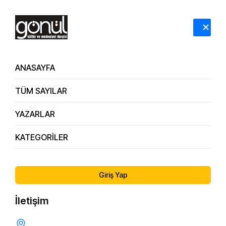
HAKKIMIZDA
İLETİŞİM
ANASAYFA
TÜM SAYILAR
YAZARLAR
KATEGORİLER
5. Sayı
Neden İntihar-Zuhal Ağılkaya
Giriş Yap
İletişim
PSIKOLOJI