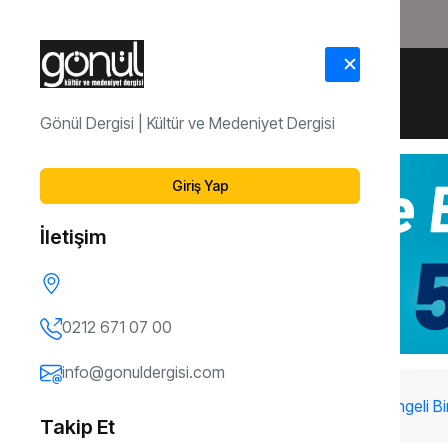
HAKKIMIZDA
İLETİŞİM
Gönül Dergisi | Kültür ve Medeniyet Dergisi
Giriş Yap
İletişim
0212 671 07 00
info@gonuldergisi.com
172. Sayı
Kul Hakkından Öz Saygıya: Dengeli Bir
Takip Et