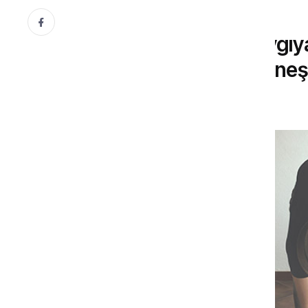
PSIKOLOJI
Kul Hakkından Öz Saygıya: 
Psikolog Sümeyra Güneş
31 Aralık, 2025
Gönül Dergisi