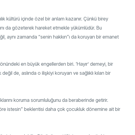
mlık kültürü içinde özel bir anlam kazanır. Çünkü birey
arını da gözeterek hareket etmekle yükümlüdür. Bu
eğil, aynı zamanda “senin hakkın”ı da koruyan bir emanet
önündeki en büyük engellerden biri. ‘Hayır’ demeyi, bir
eğil de, aslında o ilişkiyi koruyan ve sağlıklı kılan bir
klarını koruma sorumluluğunu da beraberinde getirir.
re istesin” beklentisi daha çok çocukluk dönemine ait bir