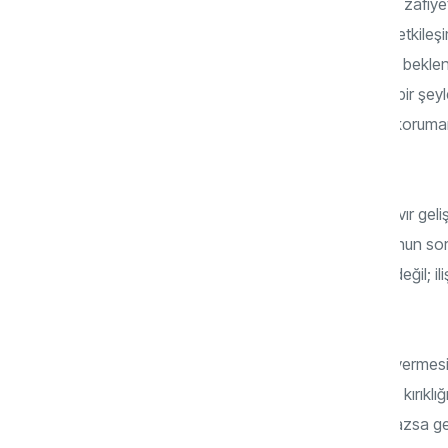
Yetişkin insan, hem yeterliliklerini hem de zafiye
insan sosyal bir varlıktır ve sosyal çevre etkile
karşısında açık bir şekilde karşı tarafa da beklent
“Allah hiçbir kimseyi, gücünün yetmediği bir şey
“hayır” diyebilmek, aslında kendi sınırını koruma
korumanın bir yoludur.
Eğer “hayır”a rağmen ilişkiyi bozan bir tavır gel
ilgili bir problemdir. Çünkü kendi duygusunun sor
bakıldığında “hayır” demek bir reddediş değil; il
bir iletişim aracıdır.
Nitekim kişinin kapasitesini aşan sözler vermesi 
sözler, karşı tarafta daha büyük bir hayal kırıkl
biriniz izin için üç defa kapıyı çalar, açılmazsa 