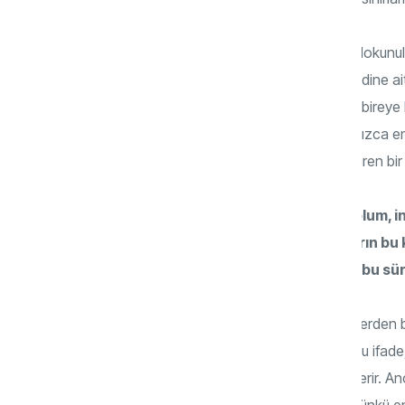
Kişisel sınırları fark etmenin ilk adımı, bu doku
ardından duygularının ve inançlarının kendine ai
farkındalığının temel sorusudur. Bu idrak, bir
sorumluluğunu öğretir. Çünkü sınırlar yalnızca 
sınırlayan değil, aynı zamanda özgürleştiren bir 
Sınırlarımızı kim belirler? Ailemiz, toplum
hakkı’ ve ‘diğerkâmlık’ gibi kavramların bu 
sınırlarını çizmesi ne anlama gelir ve bu sü
Kur’ân’da insanın sınırlarına dair ilk işaretlerde
getiriyoruz.” (Mü’minûn, 23/13) ayetidir. Bu ifade
haklarını korumak için var olduğunu gösterir. Anc
zaman psikolojik bir dirençle karşılaşır. Çünkü