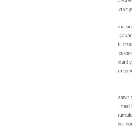
deneyimlerden biridir. Oysa sınırların amacı eng
Allah, insanı yeryüzünde halife kılmış ve ona s
Efendimiz (s.a.s.) şöyle buyurur: “Hepiniz çoba
Cuma 11; Müslim, İmâre 20). Bu sorumluluk, insa
Kur’ân’da emzirme süresi için “Anneler çocukları
aralarında danışıp anlaşarak (iki yıl dolmadan)
(Bakara, 2/233) buyrulur. Burada Allah hem teme
esnekliği tanır.
Dolayısıyla sınırların belirlenmesi, önce insanı
başlar. Çocuğun hangi okulda okuyacağı, nasıl b
büyüyeceği ilk aşamada ebeveynlerin sorumlulu
güvendiği toplumsal alanlara -mahalle, okul, kom