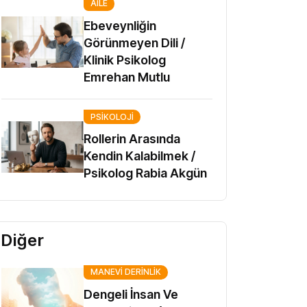
AILE
Ebeveynliğin
Görünmeyen Dili /
Klinik Psikolog
Emrehan Mutlu
PSIKOLOJI
Rollerin Arasında
Kendin Kalabilmek /
Psikolog Rabia Akgün
Diğer
MANEVI DERINLIK
Dengeli İnsan Ve