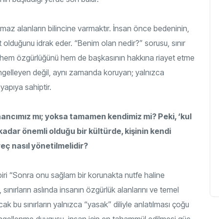
nulmaz alanların bilincine varmaktır. İnsan önce bedeninin,
t olduğunu idrak eder. “Benim olan nedir?” sorusu, sınır
eye hem özgürlüğünü hem de başkasının hakkına riayet etme
engelleyen değil, aynı zamanda koruyan; yalnızca
yapıya sahiptir.
, inancımız mı; yoksa tamamen kendimiz mi? Peki, ‘kul
kadar önemli olduğu bir kültürde, kişinin kendi
reç nasıl yönetilmelidir?
n biri “Sonra onu sağlam bir korunakta nutfe haline
, sınırların aslında insanın özgürlük alanlarını ve temel
ak bu sınırların yalnızca “yasak” diliyle anlatılması çoğu
 engellenme duygusu, insan için en tahammül edilmesi güç