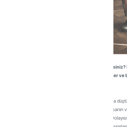
“Sınırlar” kavramını biraz açabilir misiniz? 
tam olarak nerede başlar, nerede biter ve bi
nedir?
İnsanın sınırları aslında daha anne karnına dü
temel hak -can, mal, akıl, nesil ve din- insanın 
kişisel sınırların ilk çerçevesini oluşturur. Dolayı
kadar özgürdür; özgürlük, bir başkasının sınırlar