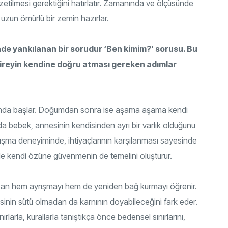
zetilmesi gerektiğini hatırlatır. Zamanında ve ölçüsünde
 uzun ömürlü bir zemin hazırlar.
nde yankılanan bir sorudur ‘Ben kimim?’ sorusu. Bu
ireyin kendine doğru atması gereken adımlar
nında başlar. Doğumdan sonra ise aşama aşama kendi
rında bebek, annesinin kendisinden ayrı bir varlık olduğunu
rışma deneyiminde, ihtiyaçlarının karşılanması sayesinde
ride kendi özüne güvenmenin de temelini oluşturur.
nsan hem ayrışmayı hem de yeniden bağ kurmayı öğrenir.
sinin sütü olmadan da karnının doyabileceğini fark eder.
rlarla, kurallarla tanıştıkça önce bedensel sınırlarını,