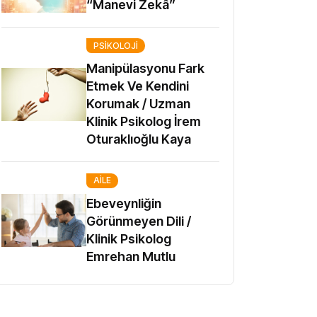
“Manevi Zekâ”
PSIKOLOJI
Manipülasyonu Fark
Etmek Ve Kendini
Korumak / Uzman
Klinik Psikolog İrem
Oturaklıoğlu Kaya
AILE
Ebeveynliğin
Görünmeyen Dili /
Klinik Psikolog
Emrehan Mutlu