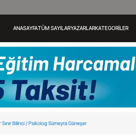
ANASAYFA
TÜM SAYILAR
YAZARLAR
KATEGORİLER
 Sınır Bilinci / Psikolog Sümeyra Güneşer