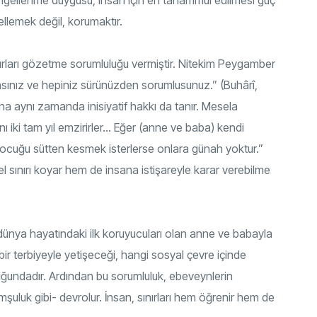
ellemek değil, korumaktır.
ınırları gözetme sorumluluğu vermiştir. Nitekim Peygamber
nsınız ve hepiniz sürünüzden sorumlusunuz.” (Buhârî,
na aynı zamanda inisiyatif hakkı da tanır. Mesela
nı iki tam yıl emzirirler… Eğer (anne ve baba) kendi
 çocuğu sütten kesmek isterlerse onlara günah yoktur.”
l sınırı koyar hem de insana istişareyle karar verebilme
n dünya hayatındaki ilk koruyucuları olan anne ve babayla
ir terbiyeyle yetişeceği, hangi sosyal çevre içinde
ğundadır. Ardından bu sorumluluk, ebeveynlerin
şuluk gibi- devrolur. İnsan, sınırları hem öğrenir hem de