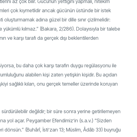
tlerini az çok bilir. Gücünün yettiğini yapmalı, nitekim
şimleri çok kıymetlidir ancak gücünün üstünde bir istek
i oluşturmamak adına güzel bir dille sınır çizilmelidir:
le yükümlü kılmaz.” (Bakara, 2/286). Dolayısıyla bir talebe
nın ve karşı tarafı da gerçek dışı beklentilerden
işiyorsa, bu daha çok karşı tarafın duygu regülasyonu ile
umluluğunu alabilen kişi zaten yetişkin kişidir. Bu açıdan
işkiyi sağlıklı kılan, onu gerçek temeller üzerinde koruyan
sürdürülebilir değildir; bir süre sonra yerine getirilemeyen
ığına yol açar. Peygamber Efendimiz’in (s.a.v.) “Sizden
geri dönsün.” (Buhârî, İsti’zan 13; Müslim, Âdâb 33) buyruğu