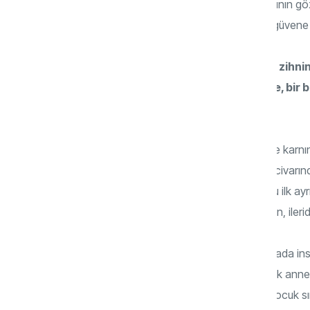
da, hem sınırın hem de karşı tarafın hakkının gö
söylenen bir “hayır”, aslında sevgiye ve güvene
Çocukluktan yetişkinliğe her insanın zihni
sorunun cevabını bulma serüveninde, bir b
nelerdir?
İnsanın kendini bilme serüveni daha anne kar
varlığının farkına varır. Yaklaşık altıncı ay civa
fark etmeye başlar. Annesiyle kurduğu bu ilk ay
güven duygusunu da içselleştirir. Bu güven, ile
Gelişim psikolojisine göre her yeni aşamada i
Örneğin; bebek emmeyi bıraktığında, artık anne
İki-üç yaş civarında sosyalleşme artar; çocuk sını