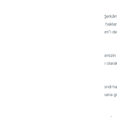
deneyimleyerek içselleştirir.
Kendi sınırlarını çizmek ise kul hakkı ve diğerkâ
yalnızca kendi haklarını değil, başkasının hakl
noktada sınır bilinci, sadece “benim alanım”ı d
şuuruna dönüşür.
Sevdiklerimizi kırma korkusu, ‘hayır’ dememizin 
reddediş veya ilişkiyi zedeleyen bir eylem olarak d
iletişim aracı olarak nasıl kullanabiliriz?
İnsanın “eşref-i mahlûkat” oluşu, önce kendi ha
Çünkü “karşı taraf benim gücümü bilsin, bana gö
beklentidir.