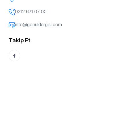
Aşk mı?
0212 671 07 00
31 Ocak, 2016
Ayşegül Hakverdi
info@gonuldergisi.com
Bu Yazıyı Paylaşın:
Takip Et