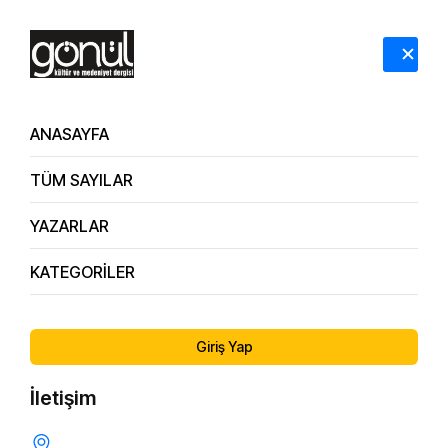
HAKKIMIZDA
İLETİŞİM
ANASAYFA
TÜM SAYILAR
YAZARLAR
KATEGORİLER
53. Sayı
Aşk mı?
Giriş Yap
İletişim
SEVGI