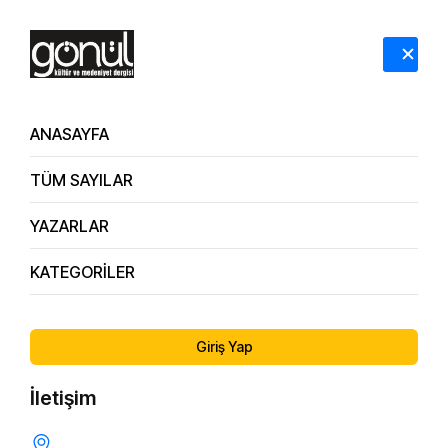
HAKKIMIZDA
İLETİŞİM
ANASAYFA
TÜM SAYILAR
YAZARLAR
KATEGORİLER
77.
Yüksek Teknoloji Kalkınmanın Lokomotifidir / MÜSİAD
Sayı
Genel Başkan Yardımcısı Mehmet Akif Özyurt
Giriş Yap
İletişim
TEKNOLOJI