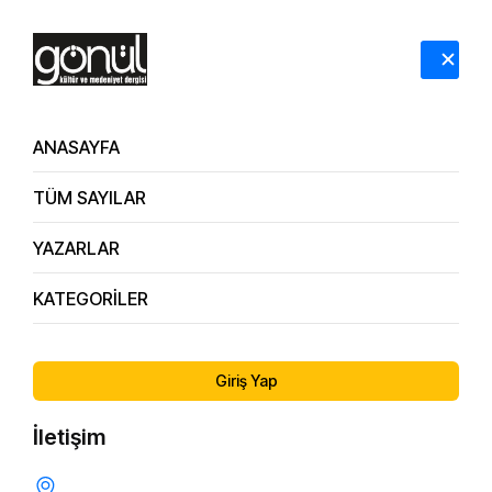
HAKKIMIZDA
İLETİŞİM
ANASAYFA
TÜM SAYILAR
YAZARLAR
KATEGORİLER
170.
Sağlıklı Öz Saygının Temelleri Çocuklukta Nasıl Atılır?
Sayı
/ Psikolojik Danışman Saliha Karahan
Giriş Yap
İletişim
ÇOCUK EĞITIMI