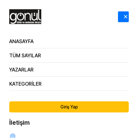
HAKKIMIZDA
İLETİŞİM
ANASAYFA
TÜM SAYILAR
YAZARLAR
KATEGORİLER
33. Sayı
Mevlânâ ve Aşk / Ahmet Kik
Giriş Yap
İletişim
SEVGI