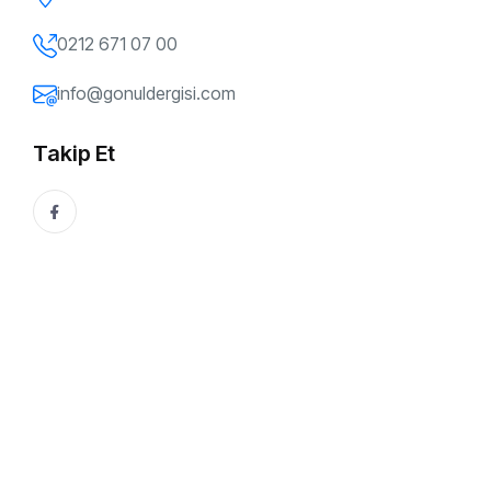
Mevlânâ ve Aşk / Ahmet Kik
0212 671 07 00
29 Mayıs, 2014
Gönül Dergisi
info@gonuldergisi.com
Bu Yazıyı Paylaşın:
Takip Et