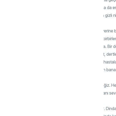
daha faydalı olur. En riskli yanı da kadın ya da 
kocaları, facebook’ta tanıştığı hanımlarla gizli n
Eşler kendi sıkıntılarını kendileri çözmek yerine
bağlanma meydana gelebiliyor. İnsanlar birbirleri
facebook’la birbirine hava atma yarışında. Bir 
başından kalkmaz. Namaz, dua, tesbihat, dertleş
facebookum, twitterim yok. Çocuklarım, hastaları
hastalıkları, acıları bu kadar çokken inanın ban
Boşa geçen her nefesin hesabını vereceğiz. Hel
iken nasıl pozitif enerji taşıyacağız. Zamanı sev
Test amaçlı bir kadın profili oluşturuyorlar. Dind