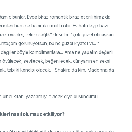
dam olsunlar. Evde biraz romantik biraz esprili biraz da
dileri hem de hanımları mutlu olur. Ev hâli deyip bazı
iraz övseler, “eline sağlık” deseler, “çok güzel olmuşsun
uhteşem görünüyorsun, bu ne güzel kıyafet vs...”
ık değiller böyle komplimanlara… Ama ne yapalım değerli
dan övülecek, sevilecek, beğenilecek, dünyanın en seksi
k, tabi ki kendisi olacak... Shakira da kim, Madonna da
 bir el kitabı yazsam iyi olacak diye düşündürdü.
kleri nasıl olumsuz etkiliyor?
ceği süreyi birbirleri ile konuşarak eğlenerek geçirseler