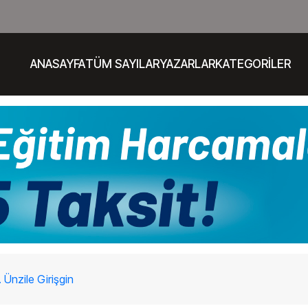
ANASAYFA
TÜM SAYILAR
YAZARLAR
KATEGORİLER
. Ünzile Girişgin