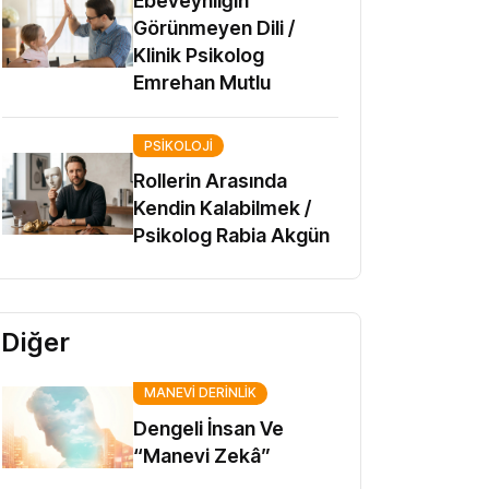
Ebeveynliğin
Görünmeyen Dili /
Klinik Psikolog
Emrehan Mutlu
PSIKOLOJI
Rollerin Arasında
Kendin Kalabilmek /
Psikolog Rabia Akgün
Diğer
MANEVI DERINLIK
Dengeli İnsan Ve
“Manevi Zekâ”