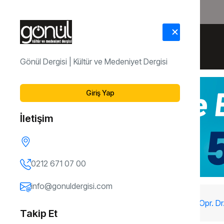
HAKKIMIZDA
İLETİŞİM
Gönül Dergisi | Kültür ve Medeniyet Dergisi
Giriş Yap
İletişim
0212 671 07 00
info@gonuldergisi.com
5. Sayı
Göz Ardı Edilen Kadın Cinselliği / Opr. Dr
Takip Et