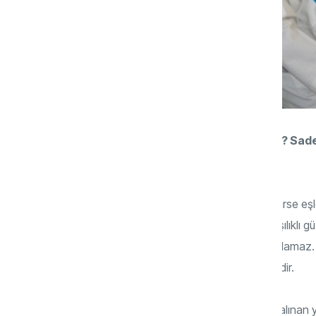
Cinsel yaşamda duygunun yeri nedir? Sadec
olabilir mi?
Cinsel birliktelik, kalp ve beyinle bütünleşirse e
ulaşabilir ler. Sevgi, güzel muhabbet, karşılık
ruh için gerçek dinlenmeyi ve tatmini sağlamaz.
ana unsurudur. Sevgi engin bir deniz gibidir.
Kadın cinselliğinin göz ardı edilen hafife alınan 