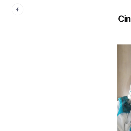
CINSELLIK
Göz Ardı Edilen Kadın Cinse
10 Ocak, 2012
Gönül Dergisi