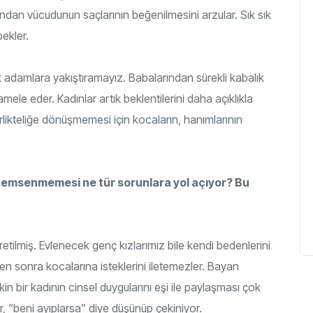
afından vücudunun saçlarının beğenilmesini arzular. Sık sık
bekler.
 adamlara yakıştıramayız. Babalarından sürekli kabalık
ele eder. Kadınlar artık beklentilerini daha açıklıkla
irlikteliğe dönüşmemesi için kocaların, hanımlarının
emsenmemesi ne tür sorunlara yol açıyor? Bu
retilmiş. Evlenecek genç kızlarımız bile kendi bedenlerini
kten sonra kocalarına isteklerini iletemezler. Bayan
kin bir kadının cinsel duygularını eşi ile paylaşması çok
, “beni ayıplarsa” diye düşünüp çekiniyor.