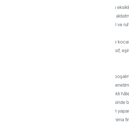
Erkeklerin birçoğu bilinçli veya bilinçsiz bu eks
koyulur. İslami inançları çok güçlü değilse alda
erkeğe olur. Farkına varamadığı bedensel ve ruh
Cinsel hazzı yaşamayan kadın bir şekilde kocasın
sorunlar yaşanmasına sebep olur. Depresif, eşi
soğuk, itici bir kadın…
Erkekler ne yapabilirler? Öncelikle erken boşalma
ürologdan yardım almalıdırlar. Boşalma denetim
beklemeden birliktelik sonlanır. Kadın istekli hâl
işkenceye döner. Beyler ön hazırlık evresinde bec
hâle getirebilmelidirler. Fiziksel bakımını iyi 
kolaylıkla başarabilirler. Bir saat önce hanıma fı
hayal ederseniz yanılırsınız…