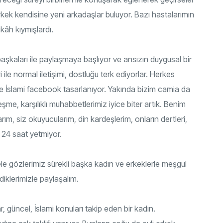
erkek kendisine yeni arkadaşlar buluyor. Bazı hastalarımın
ikâh kıymışlardı.
 başkaları ile paylaşmaya başlıyor ve ansızın duygusal bir
 ile normal iletişimi, dostluğu terk ediyorlar. Herkes
de İslami facebook tasarlanıyor. Yakında bizim camia da
me, karşılıklı muhabbetlerimiz iyice biter artık. Benim
m, siz okuyucularım, din kardeşlerim, onların dertleri,
a 24 saat yetmiyor.
e gözlerimiz sürekli başka kadın ve erkeklerle meşgul
diklerimizle paylaşalım.
ar, güncel, İslami konuları takip eden bir kadın.