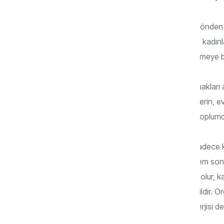
Evli her erkek hanımını sevme ve cinsel yönden
sevgiyi, ilgiyi, cinsel mutluluğu bulamayan kadınlar
birliktelikten uzaklaşırlar, cinselliği sevmemeye b
Kadın cinsel mutluluğu, kadınların cinsel hakları
cinsel yönden mutlu edemeyecek erkeklerin, evle
cinsel mutluluk yaşatılamaması hâlinde, toplumda
Kadının cinsel mutluluk yaşayamaması sadece kad
yaşayamayan bir kadının kocası bir dönem son
Pratik hayatta erkek her zaman orgazm olur, k
düşünülür. Oysa gerçek hiç de böyle değildir.
enerjisi sunamaz ve kocasının cinsel enerjisi de