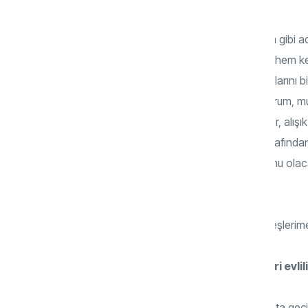
Erkekler sokakta, işyerlerinde; ağır, adam gibi a
hanımının suyuna giden vasıfta olurlarsa hem ken
eksikleri görmemezlikten gelseler, hanımlarını b
hanım” deseler, “senin şu hâline bayılıyorum, m
Kardeşlerimizin çoğu eşini yürekten sever, alış
kardeşler kadınların dili de bu… Erkeği tarafın
kadını Lady Gaga mı olacak Heidi Klum mu olaca
kim, sizin hanımınızın eline su dökemez.
Gönül dergisinin bu röportajı bana, kardeşlerime
Facebook gibi sosyal paylaşım siteleri evlili
Zaman kaybı, malayani. Eşler facebook’ta geçire