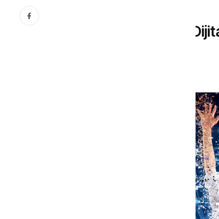
SOSYAL MEDYA
Dijital Dönüşüm mü? Diji
Serhat Arvas
29 Temmuz, 2024
Gönül Dergisi