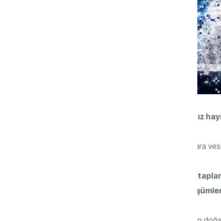
Öncelikle hoş geldiniz ve yeni kitabınız hayı
Hoş bulduk. Çok teşekkür ederim. Hayırlara ves
Dijital bir dünya tasarlanıyor ve siz kitapla
Dünya genelinde yapılan dijital dönüşümleri
Öncelikle bilimin ve teknolojik gelişmelerin doğ