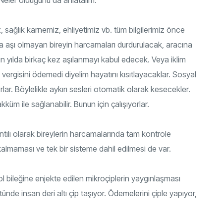
z, sağlık karnemiz, ehliyetimiz vb. tüm bilgilerimiz önce
rsa aşı olmayan bireyin harcamaları durdurulacak, aracına
in yılda birkaç kez aşılanmayı kabul edecek. Veya iklim
vergisini ödemedi diyelim hayatını kısıtlayacaklar. Sosyal
ar. Böylelikle aykırı sesleri otomatik olarak kesecekler.
üm ile sağlanabilir. Bunun için çalışıyorlar.
lantılı olarak bireylerin harcamalarında tam kontrole
 kalmaması ve tek bir sisteme dahil edilmesi de var.
kol bileğine enjekte edilen mikroçiplerin yaygınlaşması
nde insan deri altı çip taşıyor. Ödemelerini çiple yapıyor,