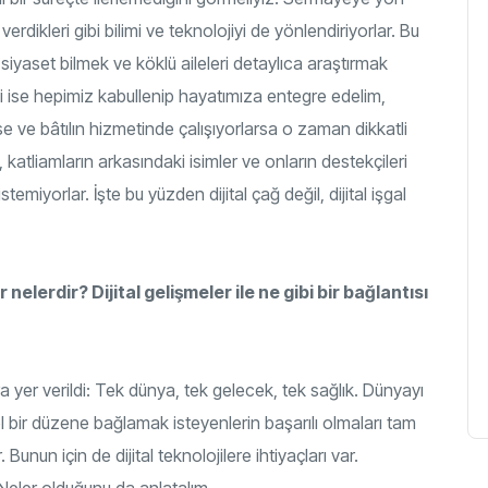
rdikleri gibi bilimi ve teknolojiyi de yönlendiriyorlar. Bu
iyaset bilmek ve köklü aileleri detaylıca araştırmak
 iyi ise hepimiz kabullenip hayatımıza entegre edelim,
 ve bâtılın hizmetinde çalışıyorlarsa o zaman dikkatli
katliamların arkasındaki isimler ve onların destekçileri
emiyorlar. İşte bu yüzden dijital çağ değil, dijital işgal
lerdir? Dijital gelişmeler ile ne gibi bir bağlantısı
ra yer verildi: Tek dünya, tek gelecek, tek sağlık. Dünyayı
l bir düzene bağlamak isteyenlerin başarılı olmaları tam
un için de dijital teknolojilere ihtiyaçları var.
Neler olduğunu da anlatalım.