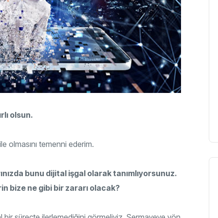
rlı olsun.
ile olmasını temenni ederim.
rınızda bunu dijital işgal olarak tanımlıyorsunuz.
n bize ne gibi bir zararı olacak?
al bir süreçte ilerlemediğini görmeliyiz. Sermayeye yön