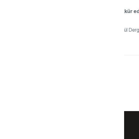
Bize zaman ayırdığınız için çok teşekkür ed
Asıl ben teşekkür ederim. Sizlere ve Gönül Dergi
sunarım…
YAZAR
Gönül Dergisi