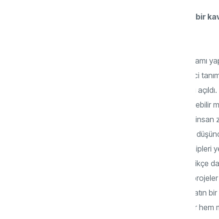
Bir de kitabınızda yer verdiğiniz yeni bir ka
misiniz?
“Singularity” yani Teknolojik Tekillik kavramı 
dünyayı değiştireceğine inanılan bir süreci tanı
diyebiliriz. Fakat bu işin bir de üniversitesi açıldı
var. Peki, yapay zekâ insan zekâsını geçebili
söyleyeceklerdir. Yani bakın yapay zekâ insan z
dünyayı o kurtarsın diyecekler. Bu benim düşü
evvel bahsettiğimiz küresel sermaye sahipleri ye
Burada anlattığım meseleler zaman geçtikçe dah
aşan zıddına döner. Şeytani ve nefsani projeler
toprağa karışacak. Bu dünyanın, bu kâinatın bir
bildiğimiz için korkmuyor, hem dua ediyor he