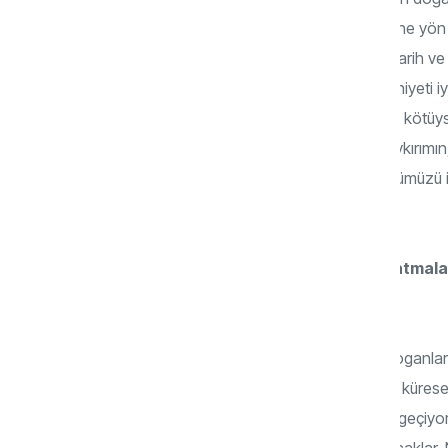
verenler tıpkı medyaya ve sağlık sektörüne yön ve
gerçeği kabullenmek istemeyenler var. Tarih ve s
gerekiyor. Dijital dünyayı tasarlayanların niyeti
dayatmalara direnmeyelim. Ama niyetleri kötüyse
olmalıyız. Bugün yaşanan zulümlerin, soykırımın, 
bizim sağlığımızı, güvenliğimizi, özgürlüğümüzü ist
dönemindeyiz.
Dayatmalardan bahsettiniz. Bu dayatmalar ne
var?
Uluslararası zirvelerde, son yıllarda şu sloganla
tek bir çatı altından yönetmek ve sistemi kürese
kontrol mekanizmasına sahip olmaktan geçiyor. Bun
Kabullenmeyen insanlara bunları dayatacaklar. 