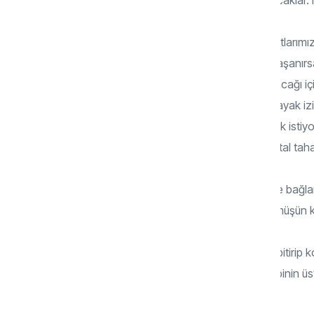
Dijital Kimlik: Nüfus cüzdanımız, kredi kartlarımı
dijital kimlikte toplanacak. Bir pandemi yaşanı
binemeyecek, hayat şartları çok ağırlaşacağı iç
kanununa aykırı hareket ederek karbon ayak izi 
medya hesaplarını da bunlara dahil etmek istiyorl
Tek dünya devleti sadece ve sadece dijital tahakk
Nakit Paranın Kaldırılması: Anlattıklarım ile bağ
gidilmesi, yastık altında para, altın ve gümüşün
Deri Altı Çipleme: Kart taşıma devrini de bitirip 
bekleniyor. Dünya genelinde şu an 200 binin üstü
apartman kapılarını açıyorlar.