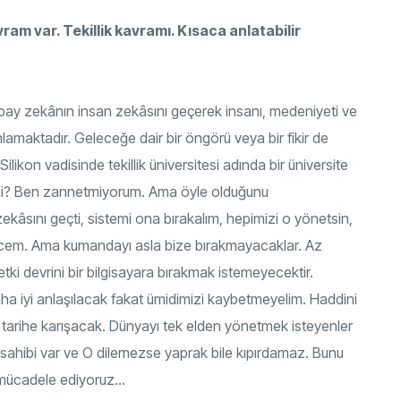
vram var. Tekillik kavramı. Kısaca anlatabilir
yapay zekânın insan zekâsını geçerek insanı, medeniyeti ve
mlamaktadır. Geleceğe dair bir öngörü veya bir fikir de
. Silikon vadisinde tekillik üniversitesi adında bir üniversite
r mi? Ben zannetmiyorum. Ama öyle olduğunu
ekâsını geçti, sistemi ona bırakalım, hepimizi o yönetsin,
ncem. Ama kumandayı asla bize bırakmayacaklar. Az
tki devrini bir bilgisayara bırakmak istemeyecektir.
a iyi anlaşılacak fakat ümidimizi kaybetmeyelim. Haddini
 tarihe karışacak. Dünyayı tek elden yönetmek isteyenler
 sahibi var ve O dilemezse yaprak bile kıpırdamaz. Bunu
m mücadele ediyoruz…