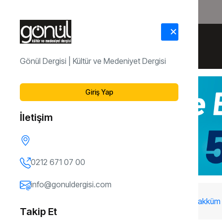
HAKKIMIZDA
İLETİŞİM
Gönül Dergisi | Kültür ve Medeniyet Dergisi
Giriş Yap
İletişim
0212 671 07 00
info@gonuldergisi.com
155. Sayı
Dijital Dönüşüm mü? Dijital Tahakküm
Takip Et