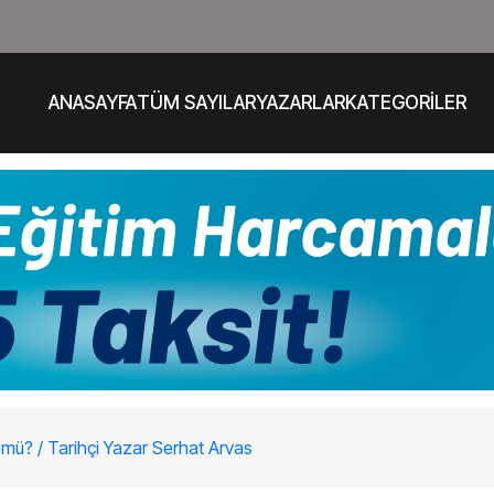
ANASAYFA
TÜM SAYILAR
YAZARLAR
KATEGORİLER
 mü? / Tarihçi Yazar Serhat Arvas