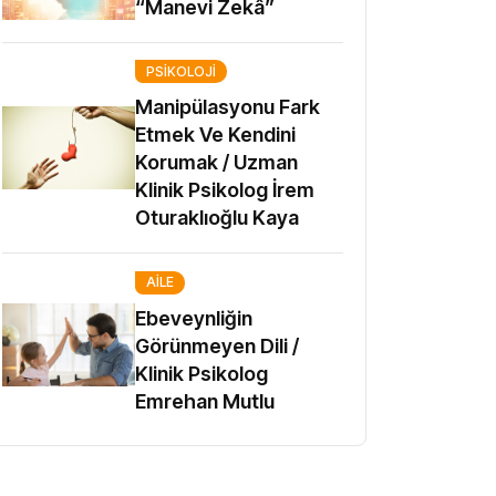
“Manevi Zekâ”
PSIKOLOJI
Manipülasyonu Fark
Etmek Ve Kendini
Korumak / Uzman
Klinik Psikolog İrem
Oturaklıoğlu Kaya
AILE
Ebeveynliğin
Görünmeyen Dili /
Klinik Psikolog
Emrehan Mutlu