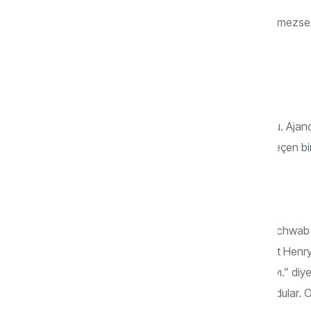
Tüm bunlar insanlar tarafından kabul edilmezse d
tarih var.
O tarih nedir?
2030. Çok kolay ulaşılabilecek bir bilgi bu. A
ve proje safhasından icraat safhasına geçen bir
Bu işin başında kim var peki?
Bu forumun kurucusu ve başkanı Klaus Schwab
yetiştirenlerden biri dünyaca ünlü siyonist Henr
ABD’yi yöneteceğim, sen ise tüm dünyayı.” diy
kurmak isteyen güçler vitrine Klaus’u koydular. 