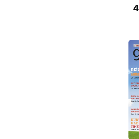
43. Sayı
4
Mart 2015