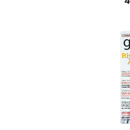
47. Sayı
4
Temmuz 2015