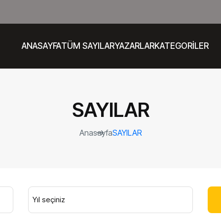
ANASAYFA
TÜM SAYILAR
YAZARLAR
KATEGORİLER
SAYILAR
Anasayfa
SAYILAR