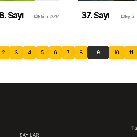
8. Sayı
37. Sayı
Ekim 2014
Eylül
2
3
4
5
6
7
8
9
10
11
Ta
SAYILAR