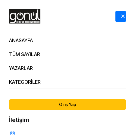
HAKKIMIZDA
İLETİŞİM
ANASAYFA
TÜM SAYILAR
SAYILAR
YAZARLAR
Anasayfa
SAYILAR
KATEGORİLER
Giriş Yap
İletişim