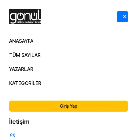
HAKKIMIZDA
İLETİŞİM
ANASAYFA
TÜM SAYILAR
YAZARLAR
KATEGORİLER
178.
Çocuğun Görünmez İhtiyacı: Onaylanma / Klinik
Sayı
Psikolog Merve Eskin Altıparmak
Giriş Yap
İletişim
ÇOCUK EĞITIMI