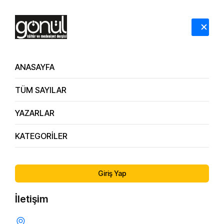
HAKKIMIZDA
İLETİŞİM
ANASAYFA
TÜM SAYILAR
YAZARLAR
KATEGORİLER
53.
Çağımızın En Önemli Hastalığı Sevgisizlik / Şenel İlhan
Sayı
Beyefendi'nin Sohbetinden / Derleyen: Sedat Ertekin
Giriş Yap
İletişim
SEVGI