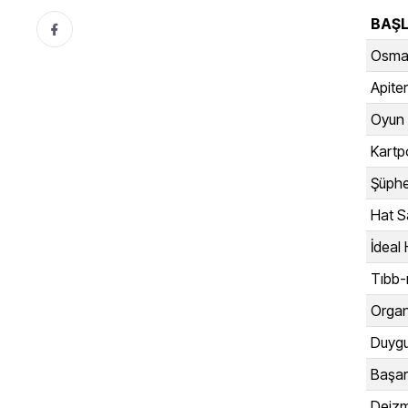
BAŞL
Osman
Apite
Oyun 
Kartp
Şüphe
Hat S
İdeal 
Tıbb-ı
Organ
Duygu
Başar
Deizm 