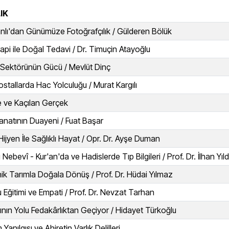
IK
lı'dan Günümüze Fotoğrafçılık / Gülderen Bölük
rapi ile Doğal Tedavi / Dr. Timuçin Atayoğlu
Sektörünün Gücü / Mevlüt Dinç
ostallarda Hac Yolculuğu / Murat Kargılı
 ve Kaçılan Gerçek
anatının Duayeni / Fuat Başar
Hijyen İle Sağlıklı Hayat / Opr. Dr. Ayşe Duman
 Nebevî - Kur'an'da ve Hadislerde Tıp Bilgileri / Prof. Dr. İlhan Yıld
ik Tarımla Doğala Dönüş / Prof. Dr. Hüdai Yılmaz
 Eğitimi ve Empati / Prof. Dr. Nevzat Tarhan
ının Yolu Fedakârlıktan Geçiyor / Hidayet Türkoğlu
Yanılgısı ve Ahiretin Varlık Delilleri