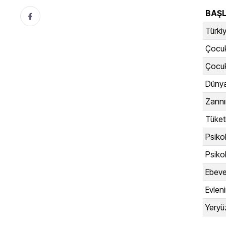
BAŞL
Türki
Çocuk
Çocuk
Dünya
Zann
Tüket
Psiko
Psikol
Ebevey
Evlen
Yeryü