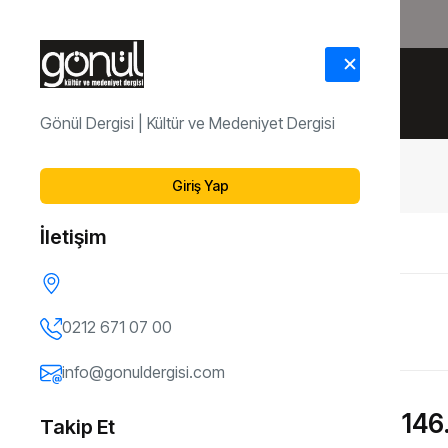
HAKKIMIZDA
İLETİŞİM
Gönül Dergisi | Kültür ve Medeniyet Dergisi
Dergi Arşivi
146. Sayı
Giriş Yap
İletişim
ÖNCEKI SAYI
145. Sayı
0212 671 07 00
info@gonuldergisi.com
146.
Takip Et