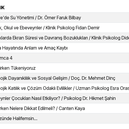
IK
ye'de Su Yönetimi / Dr. Ömer Faruk Bilbay
, Okul ve Ebeveynler / Klinik Psikolog Fidan Demir
larda Ekran Süresi ve Davranış Bozuklukları / Klinik Psikolog D
 Hayatında Anlam ve Amaç Kaybı
ımca 4
irken Tükeniyoruz
lojik Dayanıklılık ve Sosyal Gelişim / Doç. Dr. Mehmet Dinç
ojik Katılık ve Çözüm Odaklı Evlilikler / Uzman Psikolog Esra Ora
nler Çocukları Nasıl Etkiliyor? / Psikolog Dr. Hikmet Şahin
irken Nelere Dikkat Edilmeli? / Canten Kaya
zünde Halifemsin…