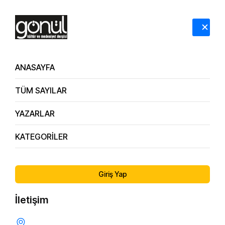
HAKKIMIZDA
İLETİŞİM
ANASAYFA
TÜM SAYILAR
Dergi Arşivi
110. Sayı
YAZARLAR
KATEGORİLER
ÖNCEKI SAYI
SONRAKI SAYI
109. Sayı
111. Sayı
Giriş Yap
İletişim