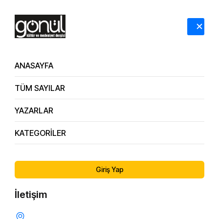
HAKKIMIZDA
İLETİŞİM
ANASAYFA
TÜM SAYILAR
Dergi Arşivi
109. Sayı
YAZARLAR
KATEGORİLER
ÖNCEKI SAYI
SONRAKI SAYI
108. Sayı
110. Sayı
Giriş Yap
İletişim