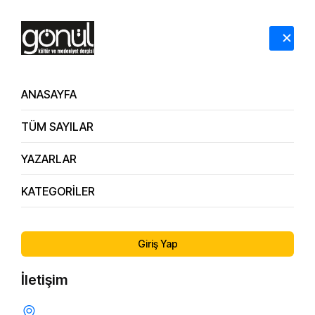
HAKKIMIZDA
İLETİŞİM
ANASAYFA
TÜM SAYILAR
Kategoriler
YAZARLAR
Anasayfa
Kategoriler
KATEGORİLER
Giriş Yap
İletişim