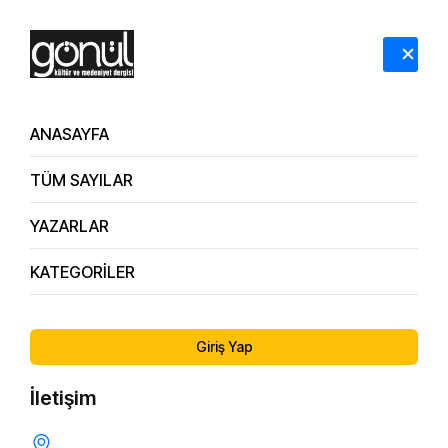
HAKKIMIZDA
İLETİŞİM
ANASAYFA
TÜM SAYILAR
Dergi Arşivi
99. Sayı
YAZARLAR
KATEGORİLER
ÖNCEKI SAYI
SONRAKI SAYI
98. Sayı
100. Sayı
Giriş Yap
İletişim